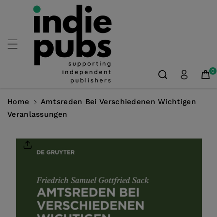
Skip To
Content
0
Home
Amtsreden Bei Verschiedenen Wichtigen
Veranlassungen
Skip To
Product
Information