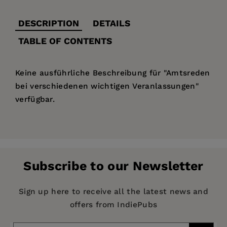
DESCRIPTION
DETAILS
TABLE OF CONTENTS
Keine ausführliche Beschreibung für "Amtsreden
bei verschiedenen wichtigen Veranlassungen"
verfügbar.
Price:
$240.00
Pages:
528
Publisher:
De Gruyter
Subscribe to our Newsletter
Imprint:
De Gruyter
Publication Date:
01 April 1804
Sign up here to receive all the latest news and
offers from IndiePubs
ISBN:
9783111116129