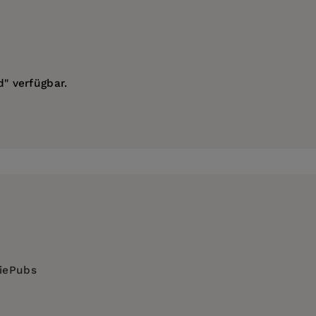
" verfügbar.
diePubs