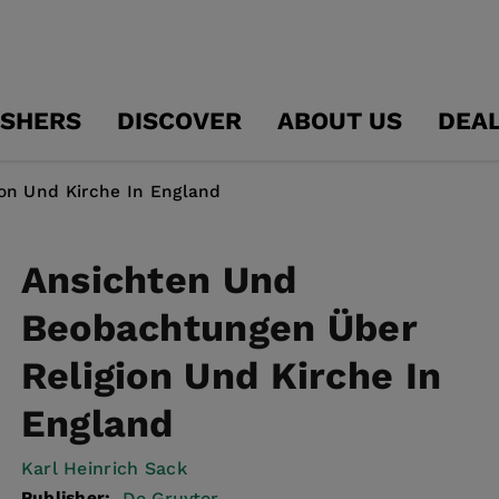
ISHERS
DISCOVER
ABOUT US
DEA
on Und Kirche In England
Ansichten Und
Beobachtungen Über
Religion Und Kirche In
England
Karl Heinrich Sack
Publisher:
De Gruyter