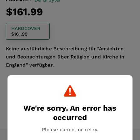
Regular
$161.99
price
HARDCOVER
$161.99
Keine ausführliche Beschreibung für "Ansichten
und Beobachtungen über Religion und Kirche in
England" verfügbar.
We're sorry. An error has
occurred
Please cancel or retry.