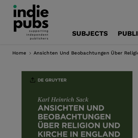
Skip To
Content
SUBJECTS
PUBL
Home
Ansichten Und Beobachtungen Über Religi
Skip To
Product
Information