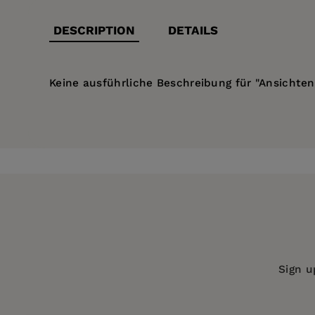
DESCRIPTION
DETAILS
Keine ausführliche Beschreibung für "Ansichte
Price:
$161.99
Pages:
180
Publisher:
De Gruyter
Imprint:
De Gruyter
Publication Date:
01 April 1818
ISBN:
9783111116136
Format:
Hardcover
Sign u
BISACs:
REL102000 RELIGION / Theol