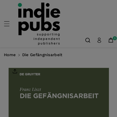
Skip To
Content
0
Home
Die Gefängnisarbeit
Skip To
Product
Information