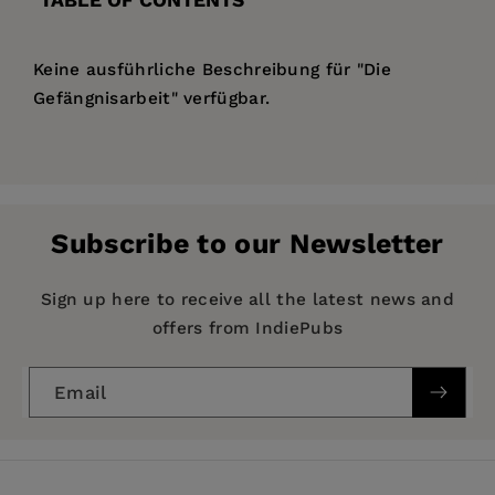
Keine ausführliche Beschreibung für "Die
Gefängnisarbeit" verfügbar.
Price:
$154.00
Pages:
20
Publisher:
De Gruyter
Subscribe to our Newsletter
Imprint:
De Gruyter
Publication Date:
01 April 1900
Sign up here to receive all the latest news and
offers from IndiePubs
ISBN:
9783111173108
Format:
Hardcover
Email