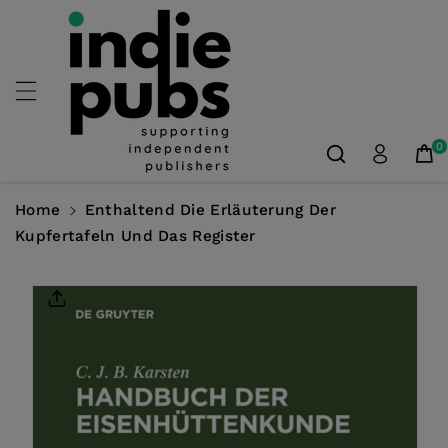
Skip To
Content
0
Home
Enthaltend Die Erläuterung Der
Kupfertafeln Und Das Register
Skip To
Product
Information