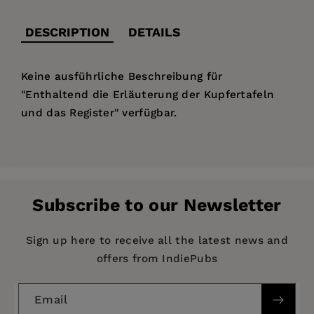
DESCRIPTION
DETAILS
Keine ausführliche Beschreibung für
"Enthaltend die Erläuterung der Kupfertafeln
und das Register" verfügbar.
Price:
$230.00
Pages:
485
Publisher:
De Gruyter
Subscribe to our Newsletter
Imprint:
De Gruyter
Publication Date:
01 April 1841
Sign up here to receive all the latest news and
offers from IndiePubs
ISBN:
9783111083445
Format:
Hardcover
Email