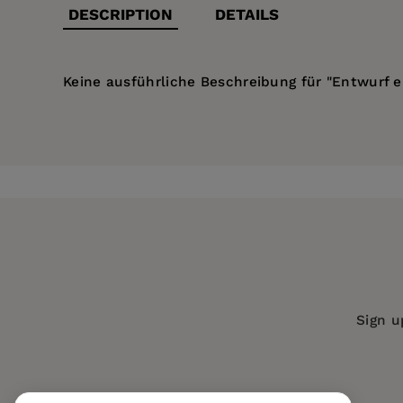
DESCRIPTION
DETAILS
Keine ausführliche Beschreibung für "Entwurf e
Price:
$154.00
Pages:
149
Publisher:
De Gruyter
Imprint:
De Gruyter
Series:
Sammlung außerdeutscher Str
Publication Date:
01 April 1898
ISBN:
9783111311906
Sign u
Format:
Hardcover