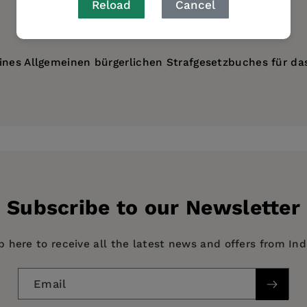
Reload
Cancel
ines Allgemeinen bürgerlichen Strafgesetzbuches für da
afgesetzbücher in deutscher Übersetzung
Subscribe to our Newsletter
p here to receive all the latest news and offers from In
Email