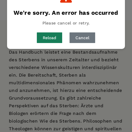
Share
Pin it
Tweet
We're sorry. An error has occurred
Please cancel or retry.
DESCRIPTION
DETAILS
AUTHOR BIO
Reload
Cancel
Das Handbuch leistet eine Bestandsaufnahme
des Sterbens in unserem Zeitalter und bezieht
verschiedene Wissenskulturen interdisziplinär
ein. Die Bereitschaft, Sterben als
multidimensionales Phänomen wahrzunehmen
und anzunehmen, ist hierzu eine entscheidende
Grundvoraussetzung. Es gibt zahlreiche
Perspektiven auf das Sterben: Ärzte und
Biologen erörtern die Frage nach dem
biologischen Wie des Sterbens. Philosophen und
Theologen können zur geistigen und spirituellen