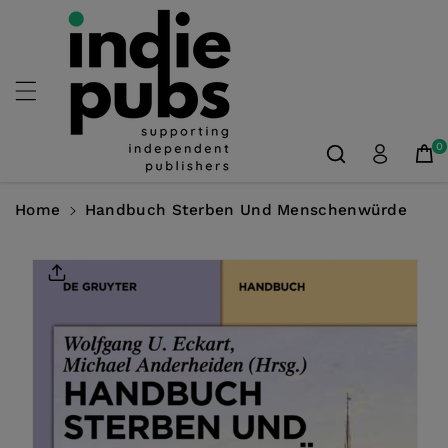
Skip To
Content
0
Home
Handbuch Sterben Und Menschenwürde
Skip To
Product
Information