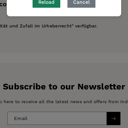
Reload
Cancel
 CONTENTS
ität und Zufall im Urheberrecht" verfügbar.
Subscribe to our Newsletter
p here to receive all the latest news and offers from In
Email