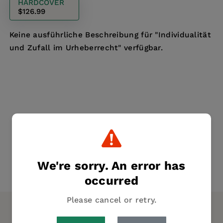
HARDCOVER
$126.99
Keine ausführliche Beschreibung für "Individualität
und Zufall im Urheberrecht" verfügbar.
We're sorry. An error has
occurred
Please cancel or retry.