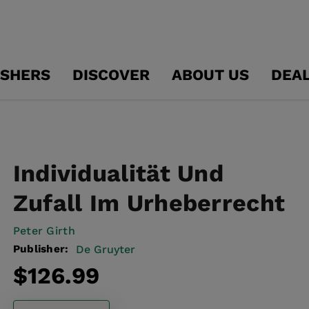
ISHERS
DISCOVER
ABOUT US
DEA
Individualität Und
Zufall Im Urheberrecht
Peter Girth
Publisher:
De Gruyter
Regular
$126.99
price