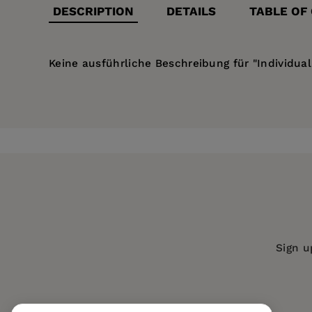
DESCRIPTION
DETAILS
TABLE OF
Keine ausführliche Beschreibung für "Individual
Price:
$126.99
Pages:
127
Publisher:
De Gruyter
Imprint:
De Gruyter
Series:
UFITA / Schriftenreihe
Publication Date:
01 April 1974
ISBN:
9783112308394
Sign u
Format:
Hardcover