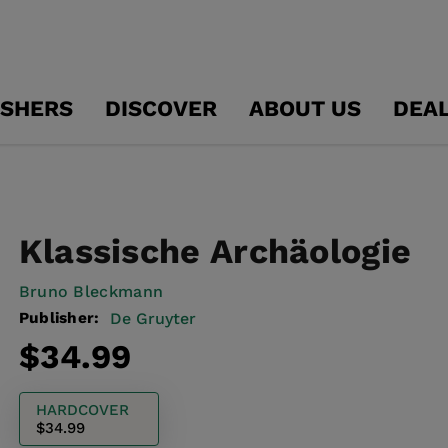
ISHERS
DISCOVER
ABOUT US
DEA
Klassische Archäologie
Bruno Bleckmann
Publisher:
De Gruyter
Regular
$34.99
price
HARDCOVER
$34.99