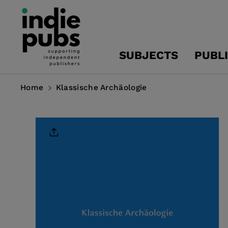
Skip To
Content
SUBJECTS
PUBL
Home
Klassische Archäologie
Skip To
Product
Information