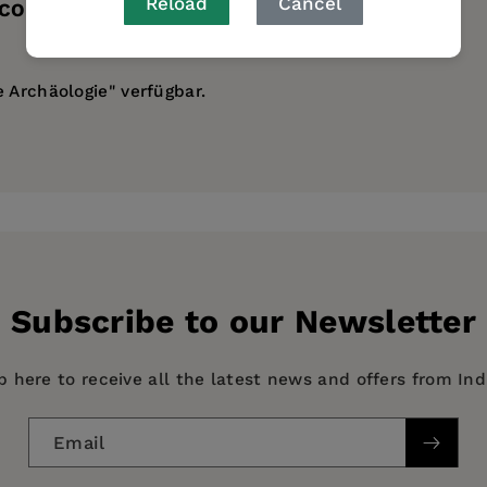
Reload
Cancel
 CONTENTS
 Archäologie" verfügbar.
er-Struckmann-Preises durch die Philosophische Fakultä
Subscribe to our Newsletter
p here to receive all the latest news and offers from In
Email