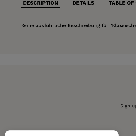
DESCRIPTION
DETAILS
TABLE OF
Keine ausführliche Beschreibung für "Klassische
Price:
$34.99
Pages:
50
Publisher:
De Gruyter
Imprint:
Düsseldorf University Press
Series:
Reden zur Verleihung des Mey
Publication Date:
18 September 2015
ISBN:
9783957580108
Sign u
Format:
Hardcover