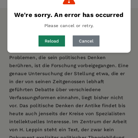
We're sorry. An error has occurred
DESCRIPTION
DETAILS
Please cancel or retry.
Reload
Cancel
Thukydides ist zwar einer der meistbehandelten
Autoren der Antike, aber an zahlreichen
Problemen, die sein politisches Denken
berühren, ist die Forschung vorbeigegangen. Eine
genaue Untersuchung der Stellung etwa, die er
in der von seinen Zeitgenossen lebhaft
geführten Debatte über verschiedene
Verfassungsformen einnahm, liegt bisher nicht
vor. Das politische Denken der Antike findet bis
heute auch jenseits der Kreise von Spezialisten
intellektuelles Interesse. Im Zentrum der Arbeit
von H. Leppin steht ein Text, der zwar kein
Dokument expliziter politischer Theoriebildung