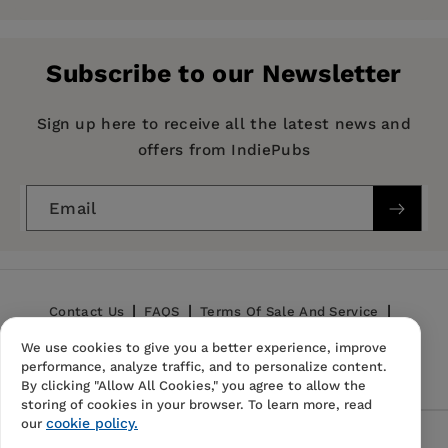
Pages:
253
Publisher:
De Gruyter
Subscribe to our Newsletter
Imprint:
De Gruyter Akademie Forschung
Publication Date:
01 December 1999
Sign up here to receive all the latest news and
offers from IndiePubs
ISBN:
9783050034584
Format:
Hardcover
Email
Contact Us
FAQS
Terms Of Sale And Service
We use cookies to give you a better experience, improve
Privacy Policy
Refund Policy
performance, analyze traffic, and to personalize content.
By clicking "Allow All Cookies," you agree to allow the
storing of cookies in your browser. To learn more, read
cookie policy.
our
Follow Us