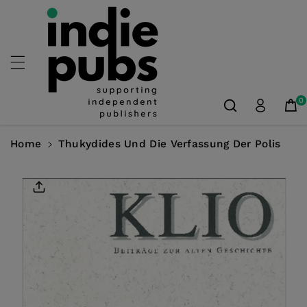
Skip To
Content
0
Home
Thukydides Und Die Verfassung Der Polis
Skip To
Product
Information