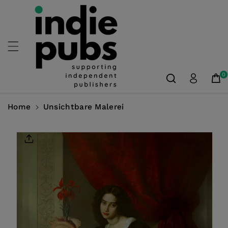
Skip To
Content
0
Home
Unsichtbare Malerei
Skip To
Product
Information