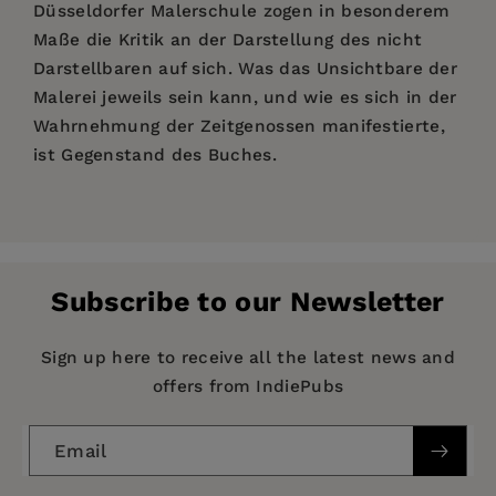
Düsseldorfer Malerschule zogen in besonderem
Maße die Kritik an der Darstellung des nicht
Darstellbaren auf sich. Was das Unsichtbare der
Malerei jeweils sein kann, und wie es sich in der
Wahrnehmung der Zeitgenossen manifestierte,
ist Gegenstand des Buches.
Price:
$36.99
Pages:
196
Publisher:
De Gruyter
Subscribe to our Newsletter
Hans Körner
Imprint:
Düsseldorf University Press
Publication Date:
21 June 2022
Sign up here to receive all the latest news and
offers from IndiePubs
ISBN:
9783110769425
Format:
Paperback
Email
BISACs:
ART015100 ART / History / Modern (late