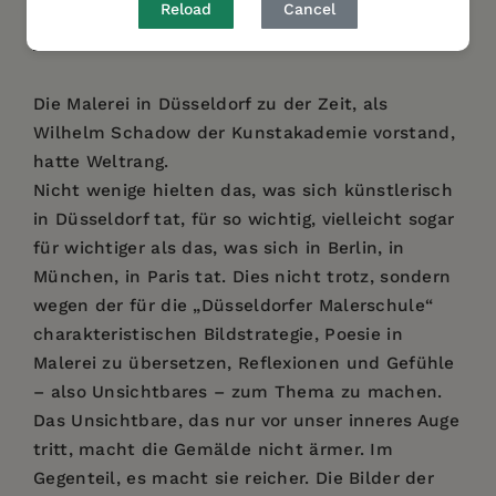
Reload
Cancel
DESCRIPTION
DETAILS
AUTHOR BIO
Die Malerei in Düsseldorf zu der Zeit, als
Wilhelm Schadow der Kunstakademie vorstand,
hatte Weltrang.
Nicht wenige hielten das, was sich künstlerisch
in Düsseldorf tat, für so wichtig, vielleicht sogar
für wichtiger als das, was sich in Berlin, in
München, in Paris tat. Dies nicht trotz, sondern
wegen der für die „Düsseldorfer Malerschule“
charakteristischen Bildstrategie, Poesie in
Malerei zu übersetzen, Reflexionen und Gefühle
– also Unsichtbares – zum Thema zu machen.
Das Unsichtbare, das nur vor unser inneres Auge
tritt, macht die Gemälde nicht ärmer. Im
Gegenteil, es macht sie reicher. Die Bilder der