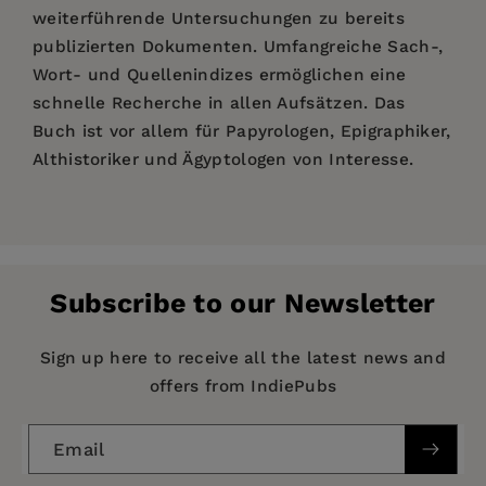
weiterführende Untersuchungen zu bereits
publizierten Dokumenten. Umfangreiche Sach-,
Wort- und Quellenindizes ermöglichen eine
schnelle Recherche in allen Aufsätzen. Das
Buch ist vor allem für Papyrologen, Epigraphiker,
Althistoriker und Ägyptologen von Interesse.
Price:
$210.00
Raimar Eberhard
und
Holger Kockelmann
,
Raimar Eberhard:
Verzeichnis der Schriften von
Pages:
285
Universität Trier;
Stefan Pfeiffer
, Universität
Bärbel Kramer;
Charikleia Armoni:
Zum
Publisher:
Mannheim;
De Gruyter
Maren Schentuleit
, Ruprecht-Karls-
amtlichen Procedere bei der Auszahlung von
Subscribe to our Newsletter
Universität Heidelberg.
Imprint:
Soldatenlöhnen im hellenistischen Ägypten;
De Gruyter
Robert Daniel:
Charm for Victory and Favor;
Publication Date:
17 June 2009
Sign up here to receive all the latest news and
Wolfgang Habermann:
Brennstoffe im
offers from IndiePubs
ISBN:
9783110206456
griechisch-römischen Ägypten;
Ursula und Dieter
Hagedorn:
Ein Kairener Pergamentblatt mit
Format:
Hardcover
Email
Daniel (Theodotion) 7, 11-18;
Robert Hübner:
Hinweise zum Verständnis des Begriffes ázyx