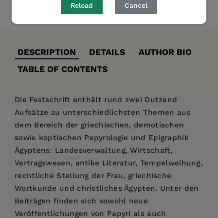
Reload
Cancel
Share
Pin it
Tweet
DESCRIPTION
DETAILS
AUTHOR BIO
TABLE OF CONTENTS
Die Festschrift enthält rund zwei Dutzend
Aufsätze zu unterschiedlichsten Themen aus
dem Bereich der griechischen, demotischen
sowie koptischen Papyrologie und Epigraphik
Ägyptens: Landesverwaltung, Wirtschaft,
Vertragswesen, antike Literatur, Tempelweihung,
rechtliche Stellung der Frau, griechische
Wortkunde und christliches Ägypten. Unter den
Beiträgen finden sich sowohl neue
Veröffentlichungen von Papyri als auch